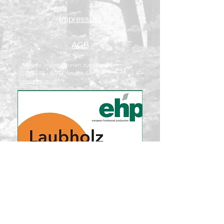
Impressum
AGB
„Nähere Informationen zum Programm
IBW/EFRE- & JTF finden Sie auf
www.efre.gv.at
"