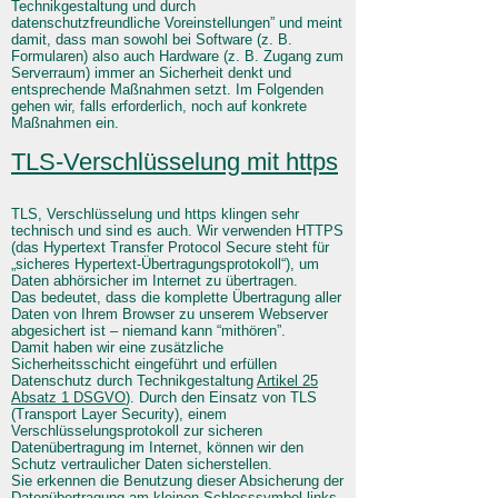
Technikgestaltung und durch
datenschutzfreundliche Voreinstellungen” und meint
damit, dass man sowohl bei Software (z. B.
Formularen) also auch Hardware (z. B. Zugang zum
Serverraum) immer an Sicherheit denkt und
entsprechende Maßnahmen setzt. Im Folgenden
gehen wir, falls erforderlich, noch auf konkrete
Maßnahmen ein.
TLS-Verschlüsselung mit https
TLS, Verschlüsselung und https klingen sehr
technisch und sind es auch. Wir verwenden HTTPS
(das Hypertext Transfer Protocol Secure steht für
„sicheres Hypertext-Übertragungsprotokoll“), um
Daten abhörsicher im Internet zu übertragen.
Das bedeutet, dass die komplette Übertragung aller
Daten von Ihrem Browser zu unserem Webserver
abgesichert ist – niemand kann “mithören”.
Damit haben wir eine zusätzliche
Sicherheitsschicht eingeführt und erfüllen
Datenschutz durch Technikgestaltung
Artikel 25
Absatz 1 DSGVO
). Durch den Einsatz von TLS
(Transport Layer Security), einem
Verschlüsselungsprotokoll zur sicheren
Datenübertragung im Internet, können wir den
Schutz vertraulicher Daten sicherstellen.
Sie erkennen die Benutzung dieser Absicherung der
Datenübertragung am kleinen Schlosssymbol links