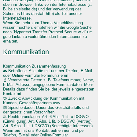
oben im Browser, links von der Internetadresse (z.
B. beispielseite.de) und der Verwendung des
Schemas https (anstatt http) als Teil unserer
Internetadresse.
Wenn Sie mehr zum Thema Verschlüsselung
wissen möchten, empfehlen wir die Google Suche
nach “Hypertext Transfer Protocol Secure wiki” um
gute Links zu weiterführenden Informationen zu
erhalten.
Kommunikation
Kommunikation Zusammenfassung
👥 Betroffene: Alle, die mit uns per Telefon, E-Mail
oder Online-Formular kommunizieren
📓 Verarbeitete Daten: z. B. Telefonnummer, Name,
E-Mail-Adresse, eingegebene Formulardaten. Mehr
Details dazu finden Sie bei der jeweils eingesetzten
Kontaktart
🤝 Zweck: Abwicklung der Kommunikation mit
Kunden, Geschäftspartnern usw.
📅 Speicherdauer: Dauer des Geschäftsfalls und
der gesetzlichen Vorschriften
⚖️ Rechtsgrundlagen: Art. 6 Abs. 1 lit. a DSGVO
(Einwilligung), Art. 6 Abs. 1 lit. b DSGVO (Vertrag),
Art. 6 Abs. 1 lit. f DSGVO (Berechtigte Interessen)
Wenn Sie mit uns Kontakt aufnehmen und per
Telefon, E-Mail oder Online-Formular