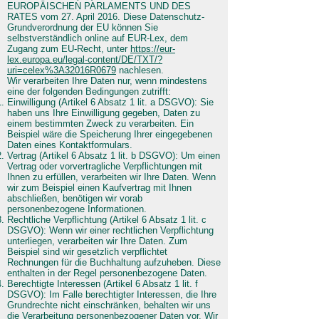
EUROPÄISCHEN PARLAMENTS UND DES
RATES vom 27. April 2016. Diese Datenschutz-
Grundverordnung der EU können Sie
selbstverständlich online auf EUR-Lex, dem
Zugang zum EU-Recht, unter
https://eur-
lex.europa.eu/legal-content/DE/TXT/?
uri=celex%3A32016R0679
nachlesen.
Wir verarbeiten Ihre Daten nur, wenn mindestens
eine der folgenden Bedingungen zutrifft:
Einwilligung (Artikel 6 Absatz 1 lit. a DSGVO): Sie
haben uns Ihre Einwilligung gegeben, Daten zu
einem bestimmten Zweck zu verarbeiten. Ein
Beispiel wäre die Speicherung Ihrer eingegebenen
Daten eines Kontaktformulars.
Vertrag (Artikel 6 Absatz 1 lit. b DSGVO): Um einen
Vertrag oder vorvertragliche Verpflichtungen mit
Ihnen zu erfüllen, verarbeiten wir Ihre Daten. Wenn
wir zum Beispiel einen Kaufvertrag mit Ihnen
abschließen, benötigen wir vorab
personenbezogene Informationen.
Rechtliche Verpflichtung (Artikel 6 Absatz 1 lit. c
DSGVO): Wenn wir einer rechtlichen Verpflichtung
unterliegen, verarbeiten wir Ihre Daten. Zum
Beispiel sind wir gesetzlich verpflichtet
Rechnungen für die Buchhaltung aufzuheben. Diese
enthalten in der Regel personenbezogene Daten.
Berechtigte Interessen (Artikel 6 Absatz 1 lit. f
DSGVO): Im Falle berechtigter Interessen, die Ihre
Grundrechte nicht einschränken, behalten wir uns
die Verarbeitung personenbezogener Daten vor. Wir