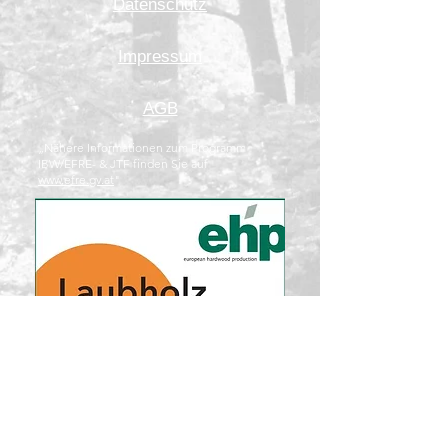
Datenschutz
Impressum
AGB
„Nähere Informationen zum Programm
IBW/EFRE- & JTF finden Sie auf
www.efre.gv.at
"